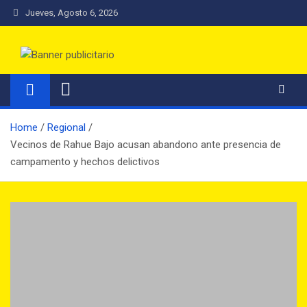
Jueves, Agosto 6, 2026
Radio Los Muermos FM
Una Radio con Nombre de Ciudad
Home
Regional
Vecinos de Rahue Bajo acusan abandono ante presencia de
campamento y hechos delictivos