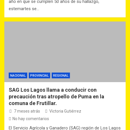
año en que se cumplen 50 años de su hallazgo,
estemartes se…
NACIONAL
PROVINCIAL
REGIONAL
SAG Los Lagos llama a conducir con
precaución tras atropello de Puma en la
comuna de Frutillar.
7 meses atrás
Victoria Gutiérrez
No hay comentarios
El Servicio Agrícola y Ganadero (SAG) región de Los Lagos