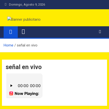
Domingo, Agosto 9, 2026
Radio Los Muermos FM
Una Radio con Nombre de Ciudad
Home
señal en vivo
señal en vivo