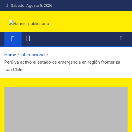
Sábado, Agosto 8, 2026
Radio Los Muermos FM
Una Radio con Nombre de Ciudad
Home
Internacional
Perú ya activó el estado de emergencia en región fronteriza
con Chile