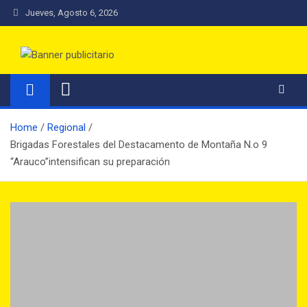
Jueves, Agosto 6, 2026
Radio Los Muermos FM
Una Radio con Nombre de Ciudad
Home
Regional
Brigadas Forestales del Destacamento de Montaña N.o 9
“Arauco”intensifican su preparación